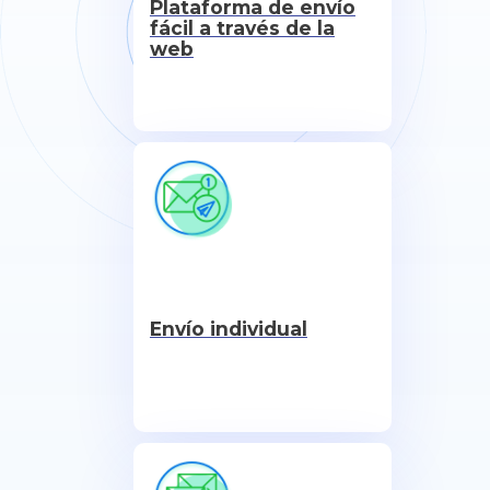
Plataforma de envío
fácil a través de la
web
Envío individual