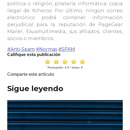
política o religión, piratería informática, copia
ilegal de ficheros. Por último, ningún correo
electrónico podrá contener información
perjudicial para la reputación de PageGear
Mailer, Exusmultimedia, sus afiliados, clientes,
socios o miembros.
#Anti-Spam
#Normas
#SPAM
Califique esta publicación
Puntuación:
4.5
/ Votos:
8
Comparte este artículo
Sigue leyendo