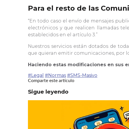
Para el resto de las Comuni
“En todo caso el envío de mensajes public
electrónicos y que realicen llamadas tel
establecidos en el artículo 3.”
Nuestros servicios están dotados de toda
que quieran emitir comunicaciones, por l
Haciendo estas modificaciones en sus e
#Legal
#Normas
#SMS-Masivo
Comparte este artículo
Sigue leyendo