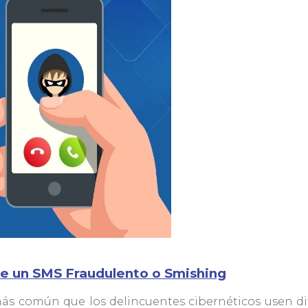
 de un SMS Fraudulento o Smishing
 más común que los delincuentes cibernéticos usen di