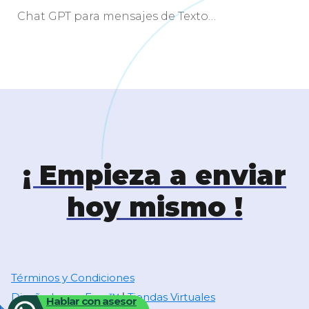
Chat GPT para mensajes de Texto…
¡ Empieza a enviar
hoy mismo !
Términos y Condiciones
Diseñado por Exus™
Tiendas Virtuales
|
Hablar con asesor