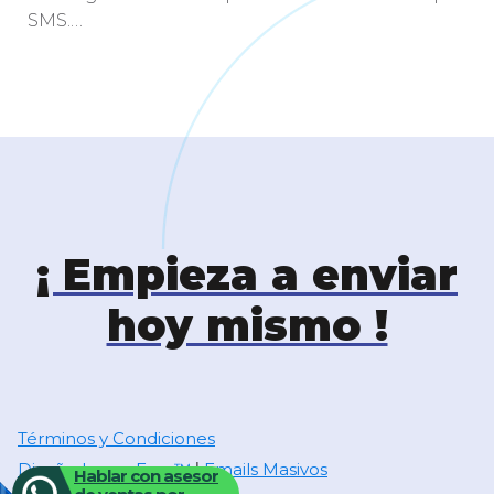
SMS.…
¡ Empieza a enviar
hoy mismo !
Términos y Condiciones
Diseñado por Exus™
Emails Masivos
|
Hablar con asesor