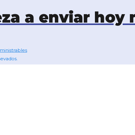
eza a enviar hoy 
inistrables
sevados.