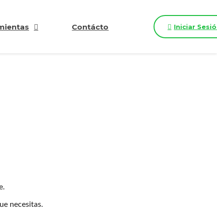
mientas
Contácto
Iniciar Sesi
e.
que necesitas.