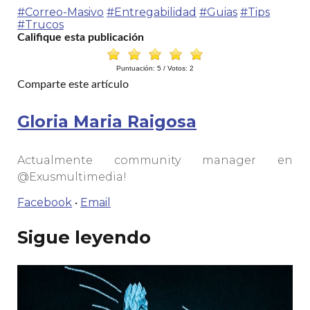
#Correo-Masivo
#Entregabilidad
#Guias
#Tips
#Trucos
Califique esta publicación
Puntuación:
5
/ Votos:
2
Comparte este artículo
Gloria Maria Raigosa
Actualmente community manager en
@Exusmultimedia!
Facebook
Email
·
Sigue leyendo