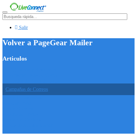
Menú
Salir
Volver a PageGear Mailer
Articulos
Configuración y Remitentes
Administrar Listas de Correo
Depurador de Bases de Datos
Campañas de Correos
Editor de Campañas
Realizar Envío
Reporte General
Reporte de Envíos
Reporte de Créditos
Robots de Automatización
Formularios de Suscripción