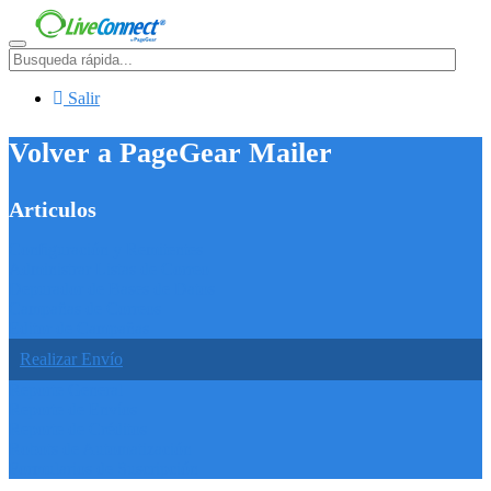
Menú
Salir
Volver a PageGear Mailer
Articulos
Configuración y Remitentes
Administrar Listas de Correo
Depurador de Bases de Datos
Campañas de Correos
Editor de Campañas
Realizar Envío
Reporte General
Reporte de Envíos
Reporte de Créditos
Robots de Automatización
Formularios de Suscripción