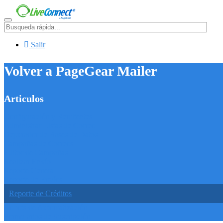
Menú
Salir
Volver a PageGear Mailer
Articulos
Configuración y Remitentes
Administrar Listas de Correo
Depurador de Bases de Datos
Campañas de Correos
Editor de Campañas
Realizar Envío
Reporte General
Reporte de Envíos
Reporte de Créditos
Robots de Automatización
Formularios de Suscripción