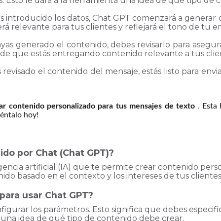
s. Esto le dará a la herramienta una idea de qué tipo de 
s introducido los datos, Chat GPT comenzará a generar 
erá relevante para tus clientes y reflejará el tono de tu 
as generado el contenido, debes revisarlo para asegurar
 de que estás entregando contenido relevante a tus clie
revisado el contenido del mensaje, estás listo para enviar
r contenido personalizado para tus mensajes de texto
. Esta 
téntalo hoy!
ido por Chat (Chat GPT)?
ncia artificial (IA) que te permite crear contenido pers
do basado en el contexto y los intereses de tus clientes
para usar Chat GPT?
igurar los parámetros. Esto significa que debes especifi
ta una idea de qué tipo de contenido debe crear.